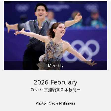
Monthly
2026 February
Cover : 三浦璃来 & 木原龍一
Photo : Naoki Nishimura