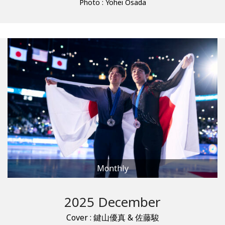
Photo : Yohei Osada
Monthly
2025 December
Cover : 鍵山優真 & 佐藤駿