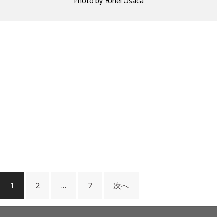
Photo by Yohei Osada
1
2
…
7
次へ