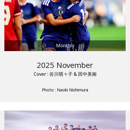
Monthly
2025 November
Cover : 谷川萌々子 & 田中美南
Photo : Naoki Nishimura