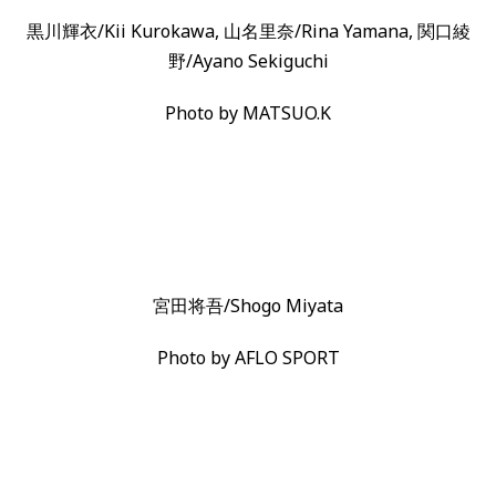
黒川輝衣/Kii Kurokawa, 山名里奈/Rina Yamana, 関口綾
野/Ayano Sekiguchi
Photo by MATSUO.K
宮田将吾/Shogo Miyata
Photo by AFLO SPORT