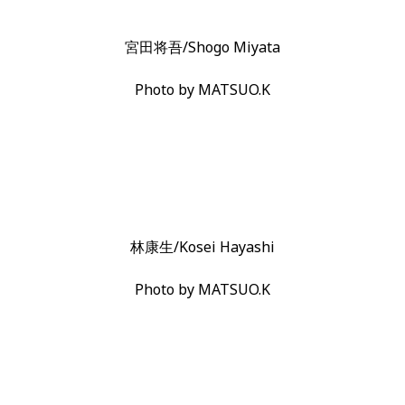
宮田将吾/Shogo Miyata
Photo by MATSUO.K
林康生/Kosei Hayashi
Photo by MATSUO.K