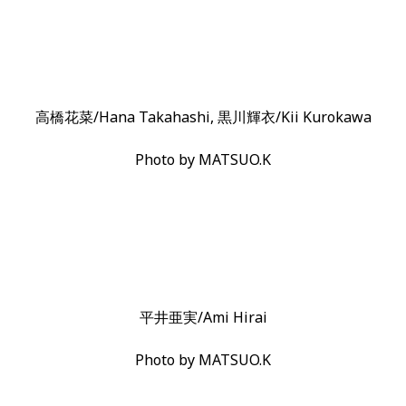
高橋花菜/Hana Takahashi, 黒川輝衣/Kii Kurokawa
Photo by MATSUO.K
平井亜実/Ami Hirai
Photo by MATSUO.K