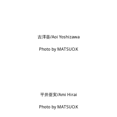
吉澤葵/Aoi Yoshizawa
Photo by MATSUO.K
平井亜実/Ami Hirai
Photo by MATSUO.K