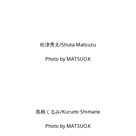
松津秀太/Shuta Matsuzu
Photo by MATSUO.K
島根くるみ/Kurumi Shimane
Photo by MATSUO.K