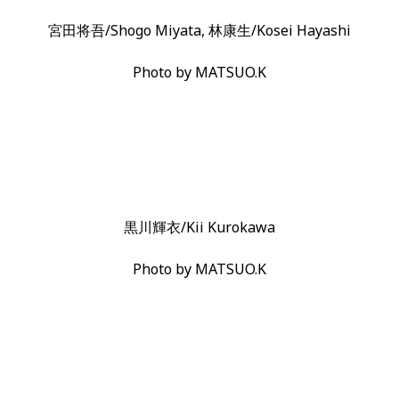
宮田将吾/Shogo Miyata, 林康生/Kosei Hayashi
Photo by MATSUO.K
黒川輝衣/Kii Kurokawa
Photo by MATSUO.K