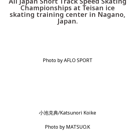
All Japan Short Track Speed Skating
Championships at Teisan ice
skating training center in Nagano,
Japan.
Photo by AFLO SPORT
小池克典/Katsunori Koike
Photo by MATSUO.K