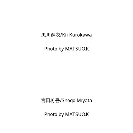
黒川輝衣/Kii Kurokawa
Photo by MATSUO.K
宮田将吾/Shogo Miyata
Photo by MATSUO.K