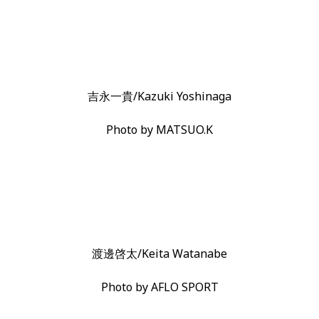
吉永一貴/Kazuki Yoshinaga
Photo by MATSUO.K
渡邊啓太/Keita Watanabe
Photo by AFLO SPORT