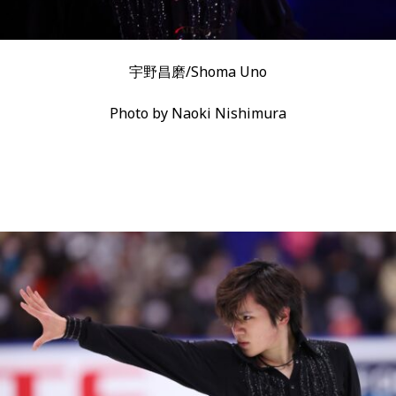
宇野昌磨/Shoma Uno
Photo by Naoki Nishimura