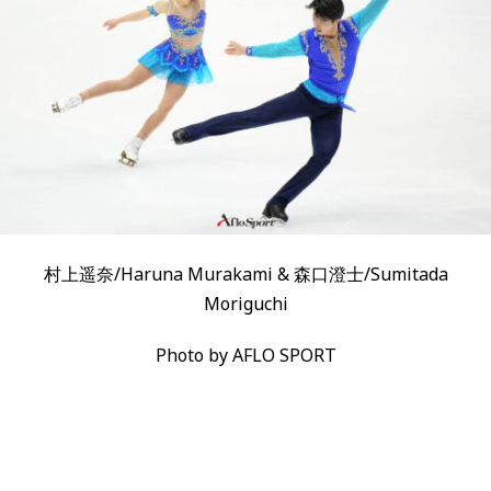
村上遥奈/Haruna Murakami & 森口澄士/Sumitada
Moriguchi
Photo by AFLO SPORT