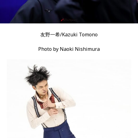
友野一希/Kazuki Tomono
Photo by Naoki Nishimura