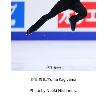
鍵山優真/Yuma Kagiyama
Photo by Naoki Nishimura