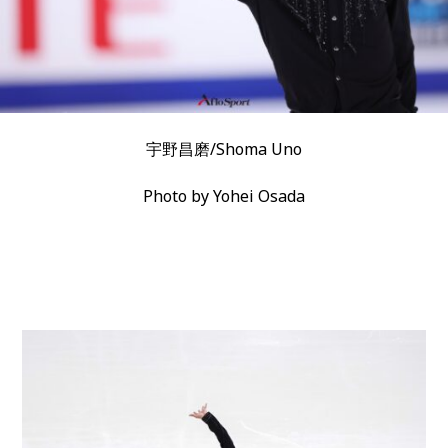
宇野昌磨/Shoma Uno
Photo by Yohei Osada