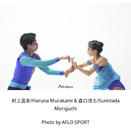
村上遥奈/Haruna Murakami & 森口澄士/Sumitada
Moriguchi
Photo by AFLO SPORT