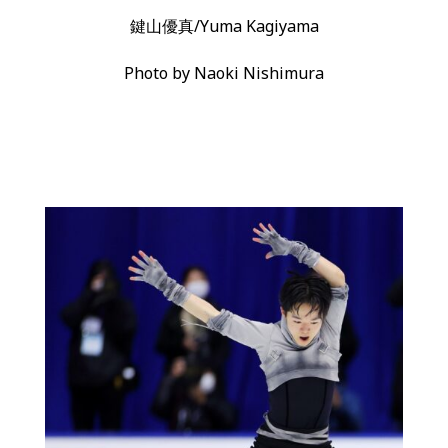
鍵山優真/Yuma Kagiyama
Photo by Naoki Nishimura