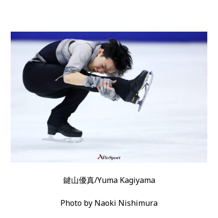
鍵山優真/Yuma Kagiyama
Photo by Naoki Nishimura