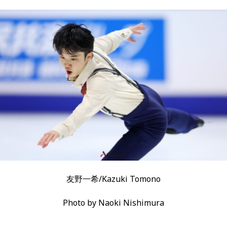
友野一希/Kazuki Tomono
Photo by Naoki Nishimura